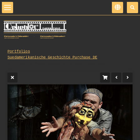
Portfolios
Suedamerikanische_Geschichte_Purchase_DE
0422_opg_20140608_Nanterre_Parades_0004.jpg