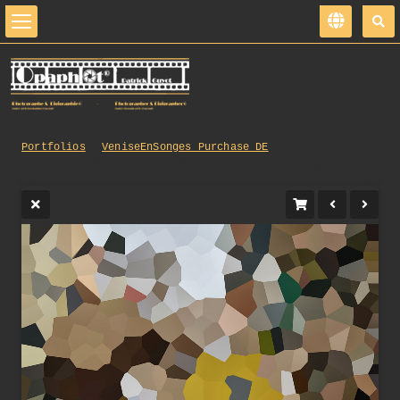
Portfolios
VeniseEnSonges_Purchase_DE
125_opg_20130503_Italie_Venise_Rialto_0101-.jpg