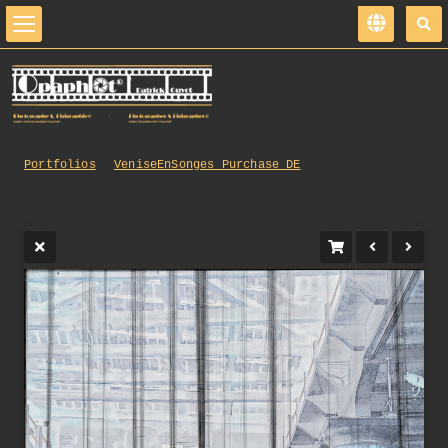
Portfolios
VeniseEnSonges_Purchase_DE
135_opg_20181023_Italie_Venise_Arsenal_0302_DxO_1.jpg