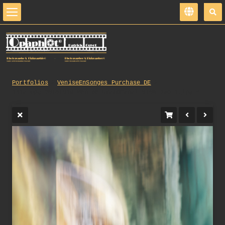
Portfolios
VeniseEnSonges_Purchase_DE
141a_opg_20181019_Venise_GrandCanal_0106_DxO_1.jpg