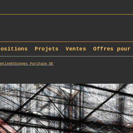
positions
Projets
Ventes
Offres pour
VeniseEnSonges_Purchase_DE
146_opg_20181023_Italie_Venise_Mus