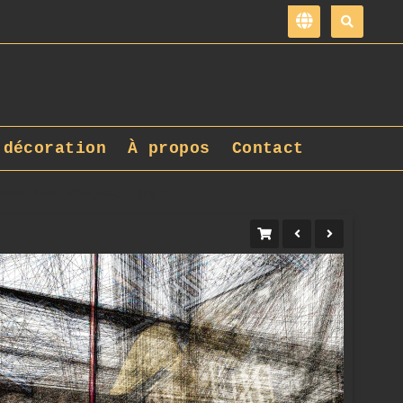
 décoration
À propos
Contact
eeMaritime_0203_DxO_1.jpg