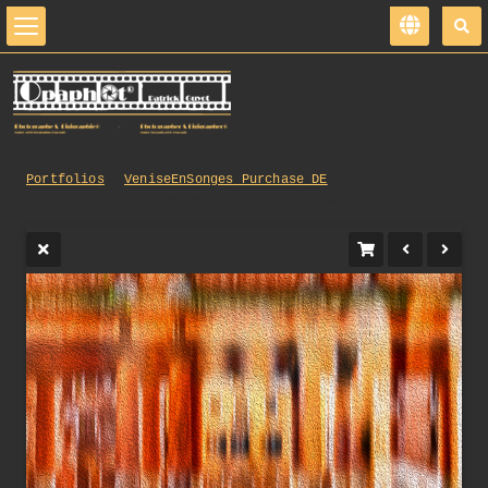
Portfolios
VeniseEnSonges_Purchase_DE
172_opg_20130503_Venise_Castello_0101_DxO_1.jpg