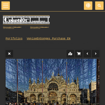
Portfolios
VeniseEnSonges_Purchase_EN
110_opg_20181019_Venise_SanMarco_0109_DxO_1.jpg