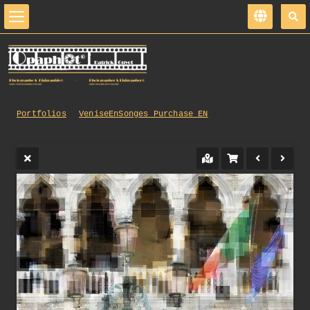
Portfolios
VeniseEnSonges_Purchase_EN
112_opg_20130505_Italie_Venise_0203.jpg