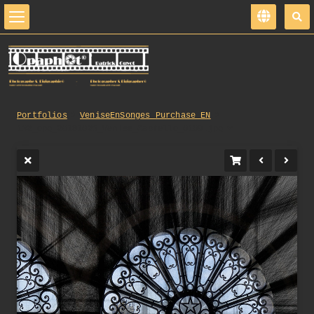
Portfolios
VeniseEnSonges_Purchase_EN
132_opg_20181023_Venise_Castello_0109.jpg