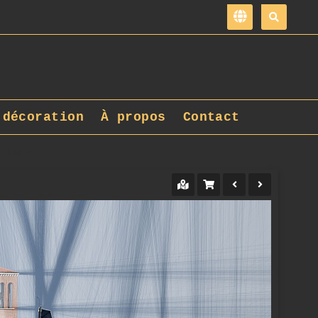
 décoration
À propos
Contact
3.jpg