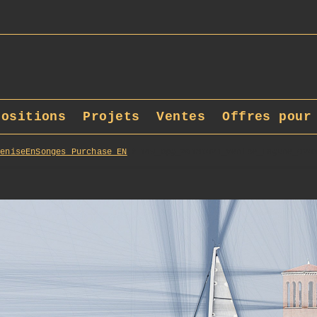
positions
Projets
Ventes
Offres pour
VeniseEnSonges_Purchase_EN
149_opg_20181021_Venise_Lagune_020