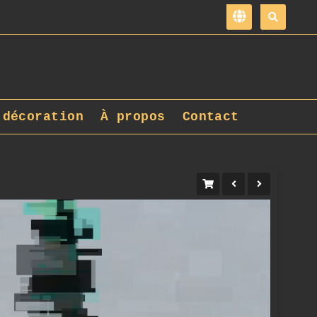
 décoration
À propos
Contact
9.jpg