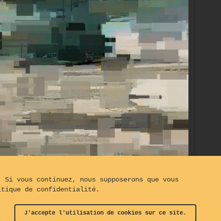
. Si vous continuez, nous supposerons que vous
 Canal de la Giudecca
itique de confidentialité.
J'accepte l'utilisation de cookies sur ce site.
t© The Turning Gate
-
Clauses de Non-Responsabilités