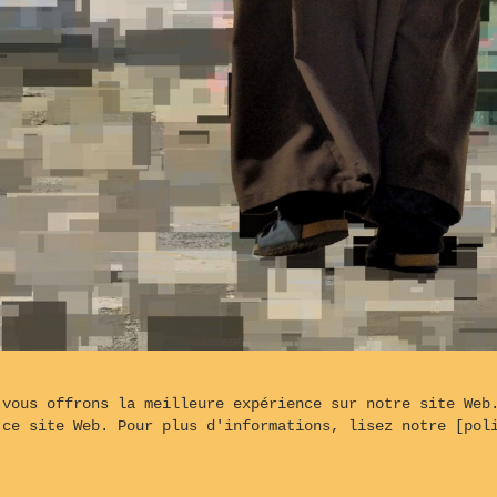
 vous offrons la meilleure expérience sur notre site Web
Un Moine de "Santissimo Redentore" sur le
 ce site Web. Pour plus d'informations, lisez notre [pol
rgé par
OVH©
- Conçu à partir du logiciel Backlight© 5.3.4 de
Mat