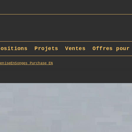
positions
Projets
Ventes
Offres pour
VeniseEnSonges_Purchase_EN
163_opg_20130501_Italie_Venise_010