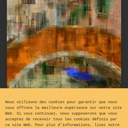
Nous utilisons des cookies pour garantir que nous
vous offrons la meilleure expérience sur notre site
Web. Si vous continuez, nous supposerons que vous
acceptez de recevoir tous les cookies définis par
ce site Web. Pour plus d'informations, lisez notre
Pont sur le Rio de San Tomà près de la maison de