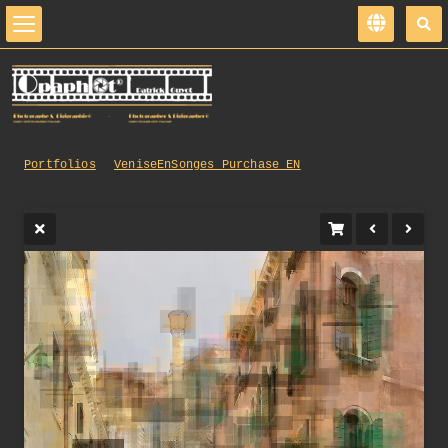
Portfolios
VeniseEnSonges_Purchase_EN
169_opg_20091228_Venise_SanPolo_0101_DxO_1.jpg