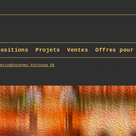
positions
Projets
Ventes
Offres pour
VeniseEnSonges_Purchase_EN
172_opg_20130503_Venise_Castello_0