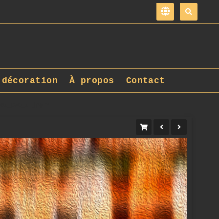
 décoration
À propos
Contact
101_DxO_1.jpg