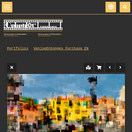
Portfolios
VeniseEnSonges_Purchase_EN
180_opg_20181027_Venise_Chioggia_0101_DxO_1.jpg