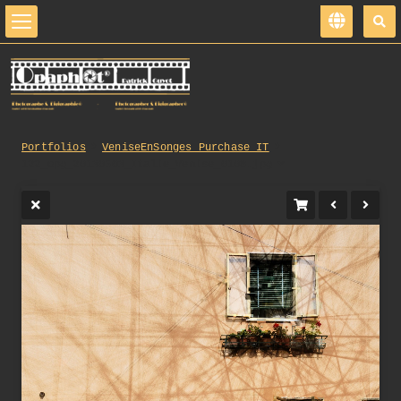
Portfolios
VeniseEnSonges_Purchase_IT
122_opg_20130503_Italie_Venise_0108.jpg