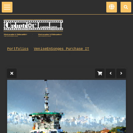
Portfolios
VeniseEnSonges_Purchase_IT
153_opg_20100103_Venise_Torcello_0103_DxO_1_DxO.jpg