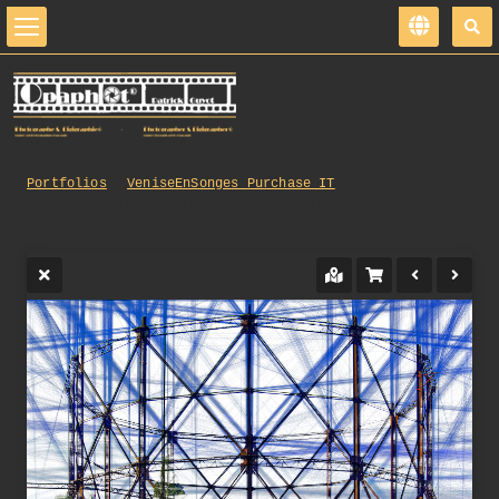
Portfolios
VeniseEnSonges_Purchase_IT
177_opg_20181020_Italie_Venise_Castello_Gazometre_020
1_DxO_1.jpg