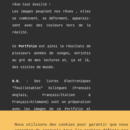
rêve tout éveillé !
Les images peuplent nos rêves , elles
se combinent, se déforment, apparais-
sent avec des couleurs hors de la
réalité.
Ce
Portfolio
est ainsi le résultats de
plusieurs années de songes, enrichis
au gré de mes lectures et, ça et là,
des visites de musée.
N.B.
: Des livres électroniques
"feuilletables" bilingues (Français
Anglais, Français/Italien &
Français/Allemand) sont en préparation
avec les images de ce Portfolio et
bien d'autres. Vérifier leurs disponi-
bilités en visitant, de temps en
Nous utilisons des cookies pour garantir que nous