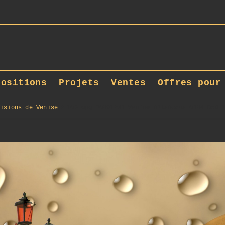
positions
Projets
Ventes
Offres pour
Visions de Venise
105_opg_20091231_Venise_AltaAcqua_0104_DxO_