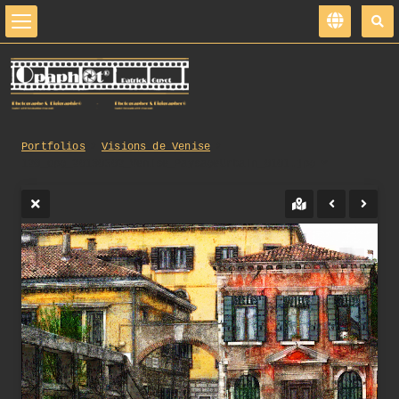
Portfolios
Visions de Venise
120_opg_20130502_Venise_PaysageUrbain_0101.jpg