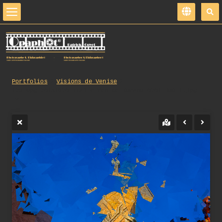
Portfolios
Visions de Venise
129_opg_20181020_Italie_Venise_Burano_0201_DxO_1.jpg