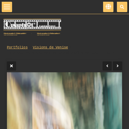
Portfolios
Visions de Venise
141a_opg_20181019_Venise_GrandCanal_0106_DxO_1.jpg