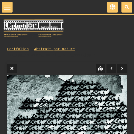
Portfolios
Abstrait par nature
211_opg_20150406_Tunisie_Tunis_0004.jpg