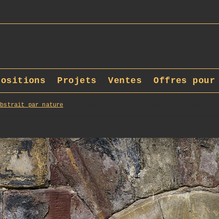
positions
Projets
Ventes
Offres pour
Abstrait par nature
212_opg_20131102_Strasbourg_0001.jpg