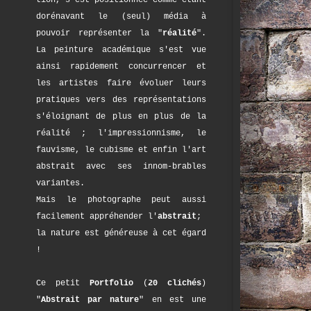
tion, s'est positionnée comme étant
dorénavant le (seul) média à
pouvoir représenter la "
réalité
".
La peinture académique s'est vue
ainsi rapidement concurrencer et
les artistes faire évoluer leurs
pratiques vers des représentations
s'éloignant de plus en plus de la
réalité ; l'impressionnisme, le
fauvisme, le cubisme et enfin l'art
abstrait avec ses innom-brables
variantes.
Mais le photographe peut aussi
facilement appréhender l'
abstrait
;
la nature est généreuse à cet égard
!
Ce petit
Portfolio
(
20 clichés
)
"
Abstrait par nature
" en est une