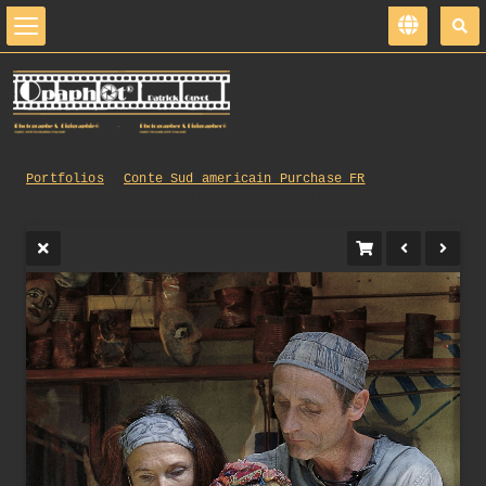
Portfolios
Conte_Sud_americain_Purchase_FR
0419_opg_20140608_Nanterre_Parades_0079.jpg