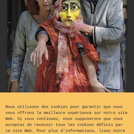
Nous utilisons des cookies pour garantir que nous
vous offrons la meilleure expérience sur notre site
Web. Si vous continuez, nous supposerons que vous
acceptez de recevoir tous les cookies définis par
ce site Web. Pour plus d'informations, lisez notre
BELISA est sollicitée pour écrire le discours du