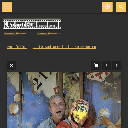
Portfolios
Conte_Sud_americain_Purchase_FR
0420_opg_20140608_Nanterre_Parades_0086.jpg