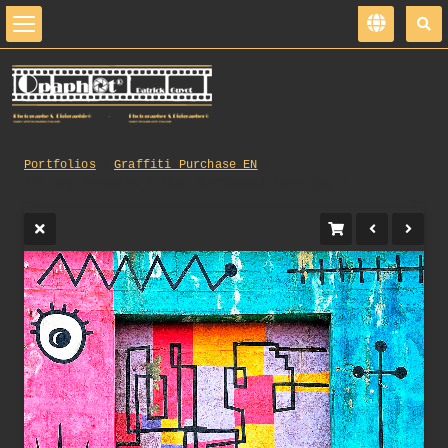
Portfolios
Graffiti_Purchase_EN
324_opg_20090720_Bilbao_MurShadock_0101.jpg