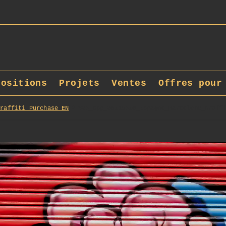
positions
Projets
Ventes
Offres pour
Graffiti_Purchase_EN
325_opg_20110510_Espagne_Barcelone_Graff