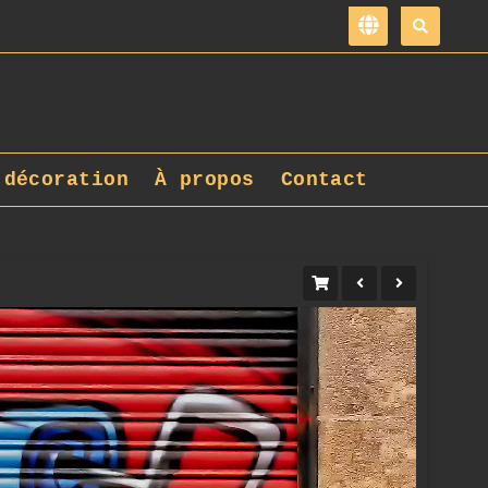
 décoration
À propos
Contact
iti_0106_DxO_1.jpg