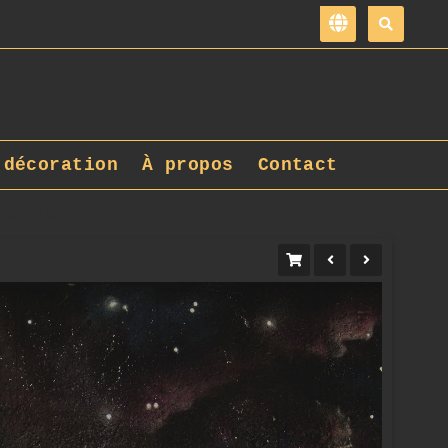
 décoration
À propos
Contact
DxO_1.jpg