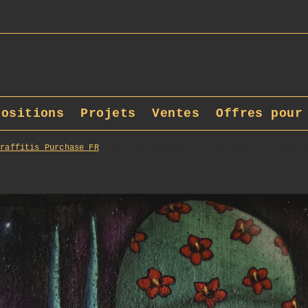
positions
Projets
Ventes
Offres pour
Graffitis_Purchase_FR
337_opg_20180501_Croissy_Grafitti_0002_