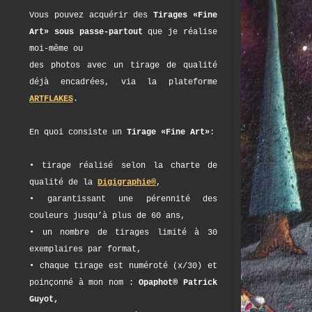
Vous pouvez acquérir des
Tirages «Fine
Art» sous passe-partout
que je réalise
moi-même ou
des photos avec un tirage de qualité
déjà encadrées, via la plateforme
ARTFLAKES
.
En quoi consiste un
Tirage «Fine Art»
:
• tirage réalisé selon la charte de
qualité de la
Digigraphie®
,
• garantissant une pérennité des
couleurs jusqu’à plus de 60 ans,
• un nombre de tirages limité à 30
exemplaires par format,
• chaque tirage est numéroté (x/30) et
poinçonné à mon nom :
Opaphot® Patrick
Guyot,