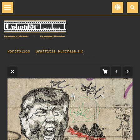
Portfolios
Graffitis_Purchase_FR
338_opg_20161206_France_Lyon_0007.jpg