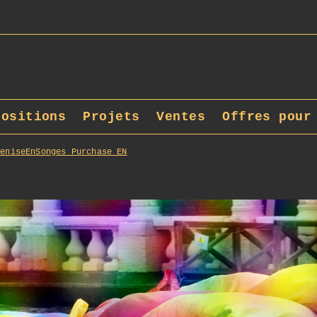
positions
Projets
Ventes
Offres pour
VeniseEnSonges_Purchase_EN
160_opg_20130504_Venise_GrandCanal