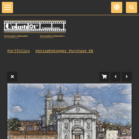
Portfolios
VeniseEnSonges_Purchase_EN
161_opg_20181018_Italie_Venise_SpiritoSanto_0101_DxO.
jpg