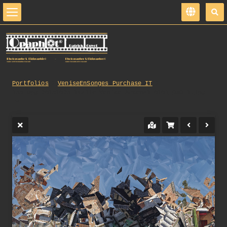
Portfolios
VeniseEnSonges_Purchase_IT
138_opg_20181023_Italie_Venise_Arsenal_0101_DxO_1.jpg