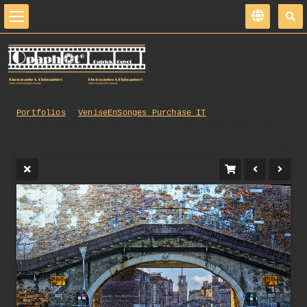
Portfolios
VeniseEnSonges_Purchase_IT
139_opg_20181020_Italie_Venise_Arsenal_0102_DxO_1.jpg