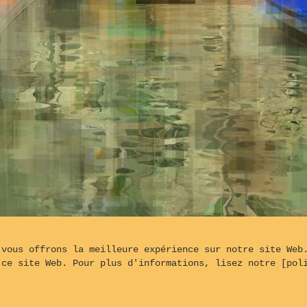
 vous offrons la meilleure expérience sur notre site Web
Pont sur le Rio de San Tomà près de la
 ce site Web. Pour plus d'informations, lisez notre [pol
rgé par
OVH©
- Conçu à partir du logiciel Backlight© 5.3.4 de
Mat