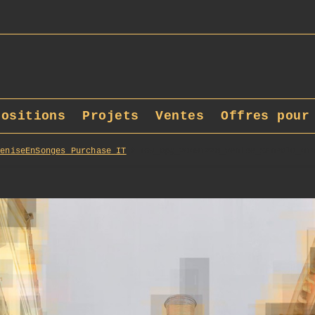
positions
Projets
Ventes
Offres pour
VeniseEnSonges_Purchase_IT
169_opg_20091228_Venise_SanPolo_01