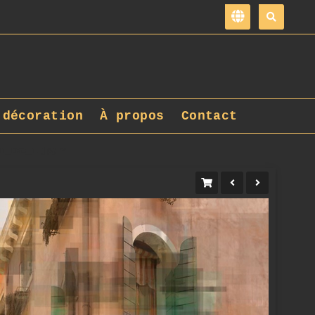
 décoration
À propos
Contact
01_DxO_1.jpg