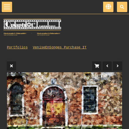
Portfolios
VeniseEnSonges_Purchase_IT
170_opg_20130502_Venise_Cannaregio_0118_DxO_1.jpg